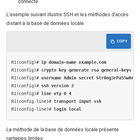
connecte.
L’exemple suivant illustre SSH et les méthodes d’accès
distant à la base de données locale.
COPY
R1(config)# 
ip domain-name example.com
R1(config)# 
crypto key generate rsa general-keys mo
R1(config)# 
username Admin secret Str0ng3rPa55w0rd
R1(config)# 
ssh version 2
R1(config)# 
line vty 0 4
R1(config-line)# 
transport input ssh
R1(config-line)# 
login local
La méthode de la base de données locale présente
certaines limites: