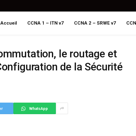
Accueil
CCNA 1 – ITN v7
CCNA 2 – SRWE v7
CCN
ommutation, le routage et
onfiguration de la Sécurité
er
WhatsApp