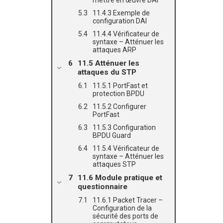
mettre en œuvre DAI
11.4.3 Exemple de
configuration DAI
11.4.4 Vérificateur de
syntaxe – Atténuer les
attaques ARP
11.5 Atténuer les
attaques du STP
11.5.1 PortFast et
protection BPDU
11.5.2 Configurer
PortFast
11.5.3 Configuration
BPDU Guard
11.5.4 Vérificateur de
syntaxe – Atténuer les
attaques STP
11.6 Module pratique et
questionnaire
11.6.1 Packet Tracer –
Configuration de la
sécurité des ports de