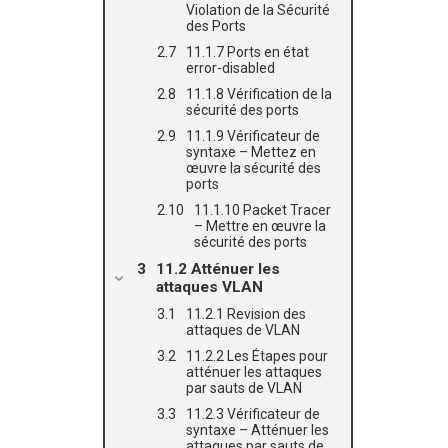
Violation de la Sécurité
des Ports
11.1.7 Ports en état
error-disabled
11.1.8 Vérification de la
sécurité des ports
11.1.9 Vérificateur de
syntaxe – Mettez en
œuvre la sécurité des
ports
11.1.10 Packet Tracer
– Mettre en œuvre la
sécurité des ports
11.2 Atténuer les
attaques VLAN
11.2.1 Revision des
attaques de VLAN
11.2.2 Les Étapes pour
atténuer les attaques
par sauts de VLAN
11.2.3 Vérificateur de
syntaxe – Atténuer les
attaques par sauts de