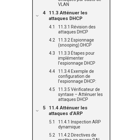
VLAN
11.3 Atténuer les
attaques DHCP
11.3.1 Révision des
attaques DHCP
11.3.2 Espionnage
(snooping) DHCP
11.3.3 Étapes pour
implémenter
l’espionnage DHCP
11.3.4 Exemple de
configuration de
l’espionnage DHCP:
11.3.5 Vérificateur de
syntaxe – Atténuer les
attaques DHCP
11.4 Atténuer les
attaques d’ARP
11.4.1 Inspection ARP
dynamique
11.4.2 Directives de