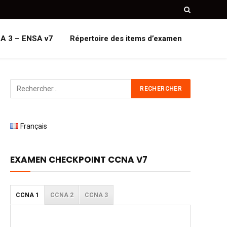
A 3 – ENSA v7
Répertoire des items d’examen
Français
EXAMEN CHECKPOINT CCNA V7
CCNA 1
CCNA 2
CCNA 3