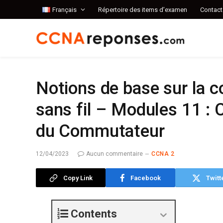
Français
Répertoire des items d’examen
Contact
Notions de base sur la c
sans fil – Modules 11 : C
du Commutateur
12/04/2023
Aucun commentaire
CCNA 2
Copy Link
Facebook
Twitt
Contents