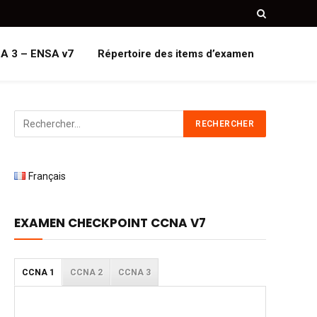
A 3 – ENSA v7
Répertoire des items d’examen
Français
EXAMEN CHECKPOINT CCNA V7
CCNA 1
CCNA 2
CCNA 3