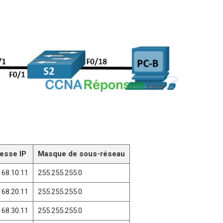
esse IP
Masque de sous-réseau
168.10.11
255.255.255.0
168.20.11
255.255.255.0
168.30.11
255.255.255.0