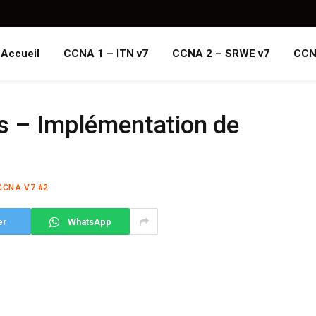
Accueil
CCNA 1 – ITN v7
CCNA 2 – SRWE v7
CCN
es – Implémentation de
CCNA V7 #2
er
WhatsApp