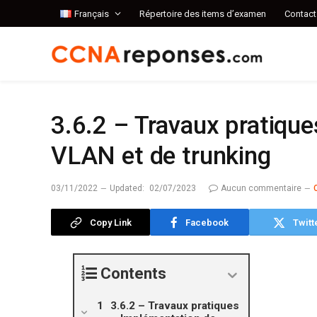
Français
Répertoire des items d’examen
Contact
3.6.2 – Travaux pratiqu
VLAN et de trunking
03/11/2022
Updated:
02/07/2023
Aucun commentaire
Copy Link
Facebook
Twitt
Contents
3.6.2 – Travaux pratiques