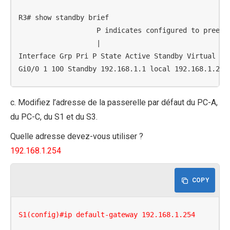
R3# show standby brief

                   P indicates configured to preempt
                   |

Interface Grp Pri P State Active Standby Virtual IP

Gi0/0 1 100 Standby 192.168.1.1 local 192.168.1.254
c. Modifiez l’adresse de la passerelle par défaut du PC-A,
du PC-C, du S1 et du S3.
Quelle adresse devez-vous utiliser ?
192.168.1.254
COPY
S1(config)#ip default-gateway 192.168.1.254