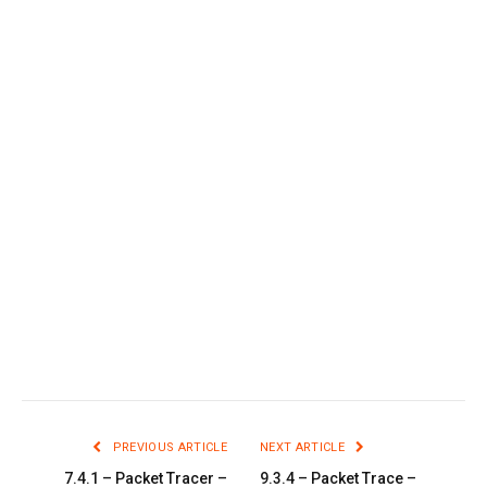
PREVIOUS ARTICLE
NEXT ARTICLE
7.4.1 – Packet Tracer –
9.3.4 – Packet Trace –