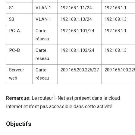
S1
VLAN 1
192.168.1.11/24
192.168.1.1
S3
VLAN 1
192.168.1.13/24
192.168.1.3
PC-A
Carte
192.168.1.101/24
192.168.1.1
réseau
PC-B
Carte
192.168.1.103/24
192.168.1.3
réseau
Serveur
Carte
209.165.200.226/27
209.165.100.22
web
réseau
Remarque:
Le routeur I-Net est présent dans le cloud
Internet et n’est pas accessible dans cette activité.
Objectifs