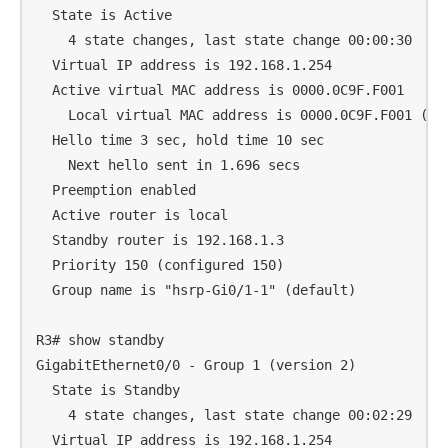
  State is Active

    4 state changes, last state change 00:00:30

  Virtual IP address is 192.168.1.254

  Active virtual MAC address is 0000.0C9F.F001

    Local virtual MAC address is 0000.0C9F.F001 (v2 
  Hello time 3 sec, hold time 10 sec

    Next hello sent in 1.696 secs

  Preemption enabled

  Active router is local

  Standby router is 192.168.1.3

  Priority 150 (configured 150)

  Group name is "hsrp-Gi0/1-1" (default)

R3# show standby

GigabitEthernet0/0 - Group 1 (version 2)

  State is Standby

    4 state changes, last state change 00:02:29

  Virtual IP address is 192.168.1.254
