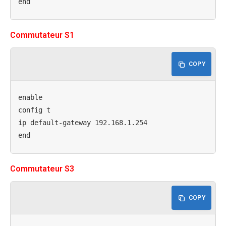
end
Commutateur S1
COPY
enable

config t

ip default-gateway 192.168.1.254

end
Commutateur S3
COPY