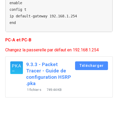
enable

config t

ip default-gateway 192.168.1.254

end
PC-A et PC-B
Changez la passerelle par défaut en 192.168.1.254
9.3.3 - Packet
Télécharger
Tracer - Guide de
configuration HSRP
.pka
1 fichier·s
749.44 KB