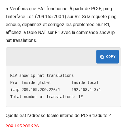
a. Vérifions que PAT fonctionne. À partir de PC-B, ping
l’interface Lo1 (209.165.200.1) sur R2. Si la requête ping
échoue, dépannez et corrigez les problèmes. Sur R1,
affichez la table NAT sur R1 avec la commande show ip
nat translations.
COPY
R1# show ip nat translations

Pro  Inside global         Inside local          Out
icmp 209.165.200.226:1     192.168.1.3:1         209
Total number of translations: 1#
Quelle est l’adresse locale interne de PC-B traduite ?
209.165.200.226