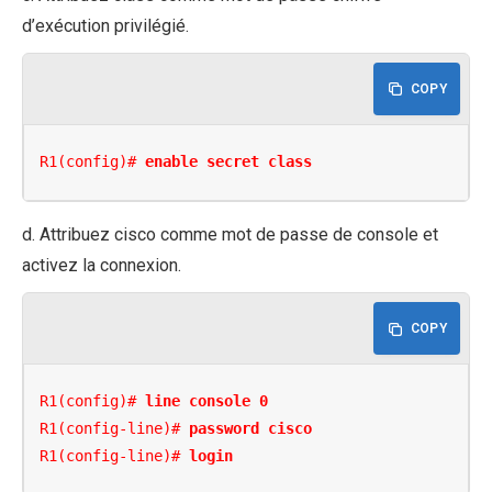
d’exécution privilégié.
COPY
R1(config)# 
enable secret class
d. Attribuez cisco comme mot de passe de console et
activez la connexion.
COPY
R1(config)# 
line console 0
R1(config-line)# 
password cisco
R1(config-line)# 
login