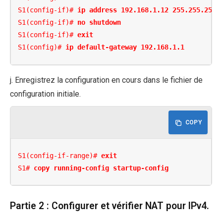
S1(config-if)# 
ip address 192.168.1.12 255.255.255.
S1(config-if)# 
no shutdown
S1(config-if)# 
exit
S1(config)# 
ip default-gateway 192.168.1.1
j. Enregistrez la configuration en cours dans le fichier de
configuration initiale.
COPY
S1(config-if-range)# 
exit
S1# 
copy running-config startup-config
Partie 2 : Configurer et vérifier NAT pour IPv4.