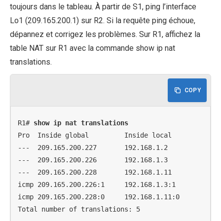
toujours dans le tableau. À partir de S1, ping l’interface
Lo1 (209.165.200.1) sur R2. Si la requête ping échoue,
dépannez et corrigez les problèmes. Sur R1, affichez la
table NAT sur R1 avec la commande show ip nat
translations.
COPY
R1# 
show ip nat translations
Pro  Inside global         Inside local          Out
---  209.165.200.227       192.168.1.2           ---
---  209.165.200.226       192.168.1.3           ---
---  209.165.200.228       192.168.1.11          ---
icmp 209.165.200.226:1     192.168.1.3:1         209
icmp 209.165.200.228:0     192.168.1.11:0        209
Total number of translations: 5