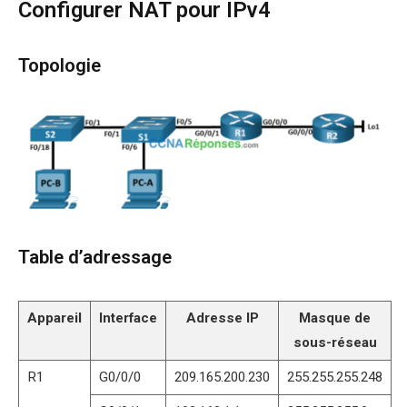
Configurer NAT pour IPv4
Topologie
Table d’adressage
Appareil
Interface
Adresse IP
Masque de
sous-réseau
R1
G0/0/0
209.165.200.230
255.255.255.248