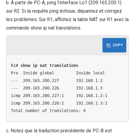
b. À partir de PC-A, ping l’interface Lo1 (209.165.200.1)
sur R2. Si la requête ping échoue, dépannez et corrigez
les problèmes. Sur R1, affichez la table NAT sur R1 avec la
commande show ip nat translations.
COPY
R1# 
show ip nat translations
Pro  Inside global         Inside local          Out
---  209.165.200.227       192.168.1.2           ---
---  209.165.200.226       192.168.1.3           ---
icmp 209.165.200.227:1     192.168.1.2:1         209
icmp 209.165.200.226:1     192.168.1.3:1         209
Total number of translations: 4
c. Notez que la traduction précédente de PC-B est