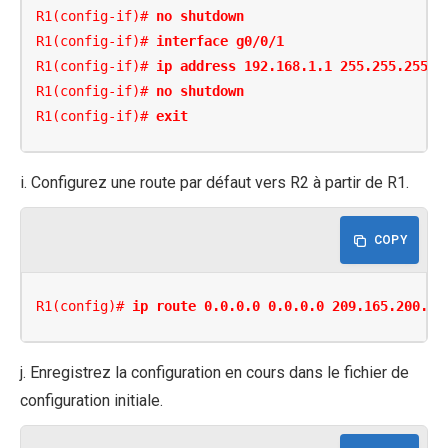
R1(config-if)# 
no shutdown
R1(config-if)# 
interface g0/0/1
R1(config-if)# 
ip address 192.168.1.1 255.255.255.0
R1(config-if)# 
no shutdown
R1(config-if)# 
exit
i. Configurez une route par défaut vers R2 à partir de R1.
COPY
R1(config)# 
ip route 0.0.0.0 0.0.0.0 209.165.200.22
j. Enregistrez la configuration en cours dans le fichier de
configuration initiale.