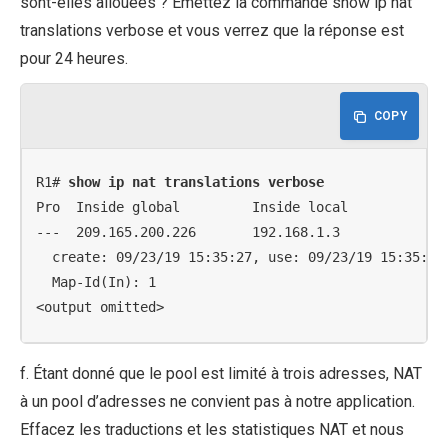
sont-elles allouées ? Émettez la commande show ip nat
translations verbose et vous verrez que la réponse est
pour 24 heures.
COPY
R1# 
show ip nat translations verbose
Pro  Inside global         Inside local          Out
---  209.165.200.226       192.168.1.3           ---
  create: 09/23/19 15:35:27, use: 09/23/19 15:35:27
  Map-Id(In): 1

<output omitted>
f. Étant donné que le pool est limité à trois adresses, NAT
à un pool d’adresses ne convient pas à notre application.
Effacez les traductions et les statistiques NAT et nous