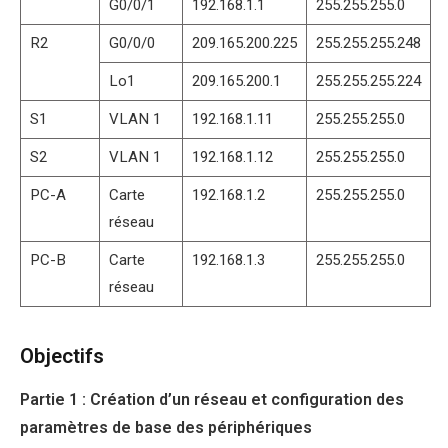
G0/0/1
192.168.1.1
255.255.255.0
R2
G0/0/0
209.165.200.225
255.255.255.248
Lo1
209.165.200.1
255.255.255.224
S1
VLAN 1
192.168.1.11
255.255.255.0
S2
VLAN 1
192.168.1.12
255.255.255.0
PC-A
Carte
192.168.1.2
255.255.255.0
réseau
PC-B
Carte
192.168.1.3
255.255.255.0
réseau
Objectifs
Partie 1 : Création d’un réseau et configuration des
paramètres de base des périphériques