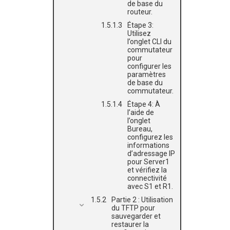
de base du
routeur.
Étape 3:
Utilisez
l’onglet CLI du
commutateur
pour
configurer les
paramètres
de base du
commutateur.
Étape 4: À
l’aide de
l’onglet
Bureau,
configurez les
informations
d’adressage IP
pour Server1
et vérifiez la
connectivité
avec S1 et R1.
Partie 2 : Utilisation
du TFTP pour
sauvegarder et
restaurer la