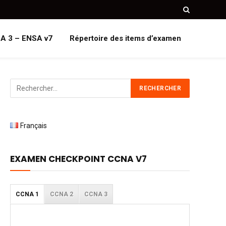
A 3 – ENSA v7
Répertoire des items d’examen
Français
EXAMEN CHECKPOINT CCNA V7
CCNA 1
CCNA 2
CCNA 3