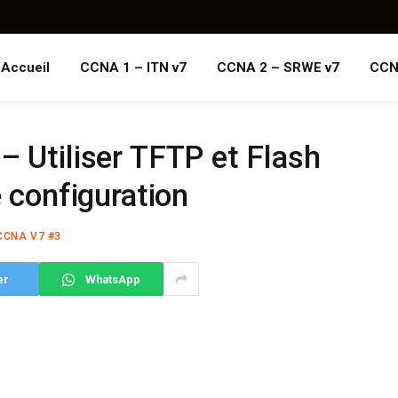
Accueil
CCNA 1 – ITN v7
CCNA 2 – SRWE v7
CCN
– Utiliser TFTP et Flash
e configuration
CCNA V7 #3
er
WhatsApp