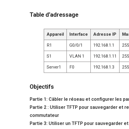
Table d’adressage
Appareil
Interface
Adresse IP
Ma
R1
G0/0/1
192.168.1.1
255
S1
VLAN 1
192.168.1.11
255
Server1
F0
192.168.1.3
255
Objectifs
Partie 1: Câbler le réseau et configurer les 
Partie 2 : Utiliser TFTP pour sauvegarder et 
commutateur
Partie 3: Utiliser un TFTP pour sauvegarder et