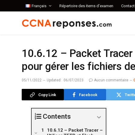
Français
Répertoire des items d’examen
Contact
10.6.12 – Packet Tracer 
pour gérer les fichiers d
05/11/2022
Updated:
06/07/2023
Aucun commentaire
Copy Link
Facebook
Twitt
Contents
10.6.12 – Packet Tracer –