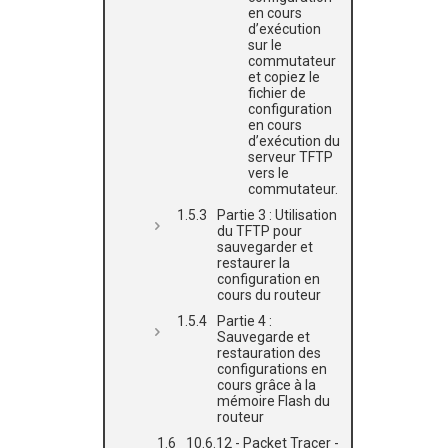
en cours
d’exécution
sur le
commutateur
et copiez le
fichier de
configuration
en cours
d’exécution du
serveur TFTP
vers le
commutateur.
Partie 3 : Utilisation
du TFTP pour
sauvegarder et
restaurer la
configuration en
cours du routeur
Partie 4 :
Sauvegarde et
restauration des
configurations en
cours grâce à la
mémoire Flash du
routeur
10.6.12 - Packet Tracer -