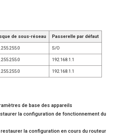
sque de sous-réseau
Passerelle par défaut
.255.255.0
S/O
.255.255.0
192.168.1.1
.255.255.0
192.168.1.1
paramètres de base des appareils
restaurer la configuration de fonctionnement du
 restaurer la configuration en cours du routeur