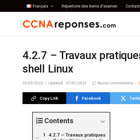
Français
Répertoire des items d’examen
Contact
4.2.7 – Travaux pratiques
shell Linux
26/05/2023
Updated:
07/07/2023
Aucun commentaire
Copy Link
Facebook
Twitt
Contents
4.2.7 – Travaux pratiques