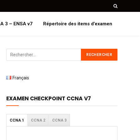
A 3 – ENSA v7
Répertoire des items d’examen
Français
EXAMEN CHECKPOINT CCNA V7
CCNA 1
CCNA 2
CCNA 3