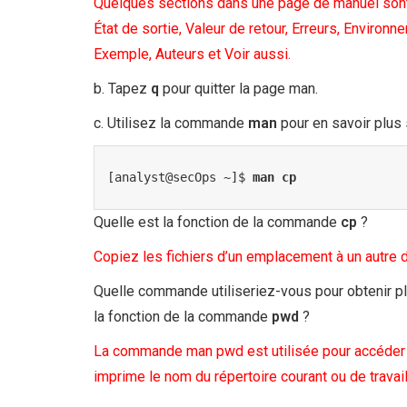
Quelques sections dans une page de manuel sont :
État de sortie, Valeur de retour, Erreurs, Environ
Exemple, Auteurs et Voir aussi.
b. Tapez
q
pour quitter la page man.
c. Utilisez la commande
man
pour en savoir plu
[analyst@secOps ~]$ 
man cp
Quelle est la fonction de la commande
cp
?
Copiez les fichiers d’un emplacement à un autre d
Quelle commande utiliseriez-vous pour obtenir p
la fonction de la commande
pwd
?
La commande man pwd est utilisée pour accéder
imprime le nom du répertoire courant ou de travail