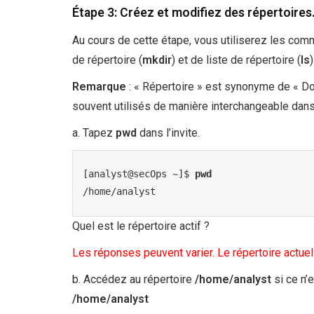
Étape 3: Créez et modifiez des répertoires
Au cours de cette étape, vous utiliserez les co
de répertoire (
mkdir
) et de liste de répertoire (
ls
)
Remarque
: « Répertoire » est synonyme de « Do
souvent utilisés de manière interchangeable dans
a. Tapez
pwd
dans l’invite.
[analyst@secOps ~]$ 
pwd
/home/analyst
Quel est le répertoire actif ?
Les réponses peuvent varier. Le répertoire actue
b. Accédez au répertoire
/home/analyst
si ce n’
/home/analyst