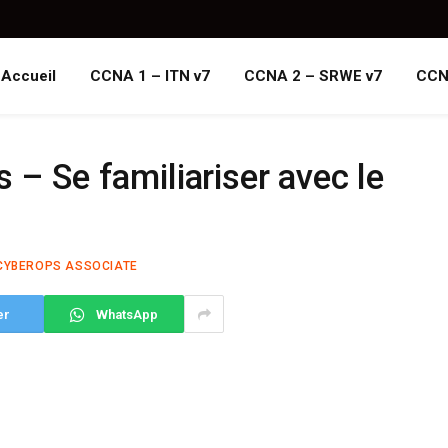
Accueil
CCNA 1 – ITN v7
CCNA 2 – SRWE v7
CCN
 – Se familiariser avec le
CYBEROPS ASSOCIATE
er
WhatsApp