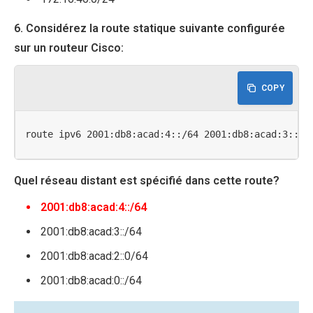
6. Considérez la route statique suivante configurée
sur un routeur Cisco:
COPY
route ipv6 2001:db8:acad:4::/64 2001:db8:acad:3::2
Quel réseau distant est spécifié dans cette route?
2001:db8:acad:4::/64
2001:db8:acad:3::/64
2001:db8:acad:2::0/64
2001:db8:acad:0::/64