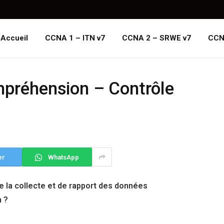
Accueil
CCNA 1 – ITN v7
CCNA 2 – SRWE v7
CCN
ompréhension – Contrôle
er
WhatsApp
 la collecte et de rapport des données
n ?