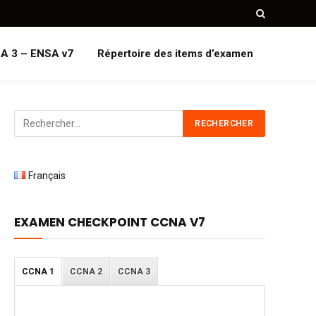
A 3 – ENSA v7
Répertoire des items d’examen
Français
EXAMEN CHECKPOINT CCNA V7
CCNA 1
CCNA 2
CCNA 3