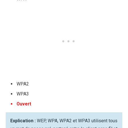
WPA2
WPA3
Ouvert
Explication :
WEP, WPA, WPA2 et WPA3 utilisent tous