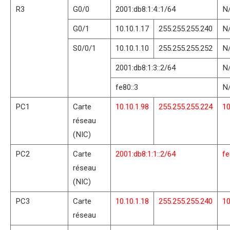
R3
G0/0
2001:db8:1:4::1/64
N
G0/1
10.10.1.17
255.255.255.240
N
S0/0/1
10.10.1.10
255.255.255.252
N
2001:db8:1:3::2/64
N
fe80::3
N
PC1
Carte
10.10.1.98
255.255.255.224
10
réseau
(NIC)
PC2
Carte
2001:db8:1:1::2/64
fe
réseau
(NIC)
PC3
Carte
10.10.1.18
255.255.255.240
10
réseau