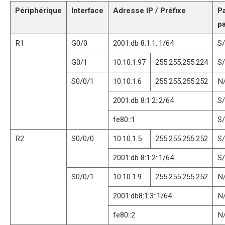
Périphérique
Interface
Adresse IP / Préfixe
P
pa
R1
G0/0
2001:db 8:1:1::1/64
S
G0/1
10.10.1.97
255.255.255.224
S
S0/0/1
10.10.1.6
255.255.255.252
N
2001:db 8:1:2::2/64
S
fe80::1
S
R2
S0/0/0
10.10.1.5
255.255.255.252
S
2001:db 8:1:2::1/64
S
S0/0/1
10.10.1.9
255.255.255.252
N
2001:db8:1:3::1/64
N
fe80::2
N