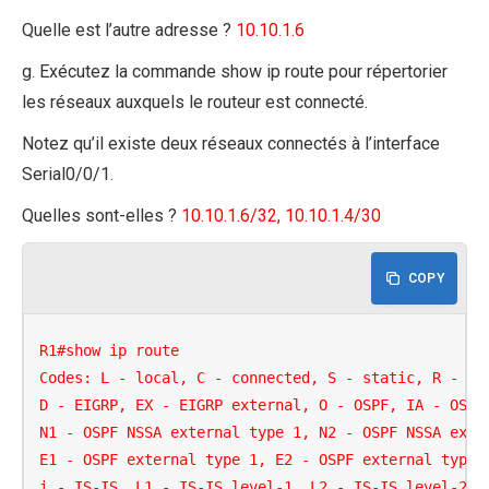
Quelle est l’autre adresse ?
10.10.1.6
g. Exécutez la commande show ip route pour répertorier
les réseaux auxquels le routeur est connecté.
Notez qu’il existe deux réseaux connectés à l’interface
Serial0/0/1.
Quelles sont-elles ?
10.10.1.6/32, 10.10.1.4/30
COPY
R1#show ip route

Codes: L - local, C - connected, S - static, R - RIP
D - EIGRP, EX - EIGRP external, O - OSPF, IA - OSPF 
N1 - OSPF NSSA external type 1, N2 - OSPF NSSA exter
E1 - OSPF external type 1, E2 - OSPF external type 2
i - IS-IS, L1 - IS-IS level-1, L2 - IS-IS level-2, i