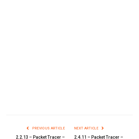
PREVIOUS ARTICLE
NEXT ARTICLE
2.2.13 – Packet Tracer –
2.4.11 – Packet Tracer –