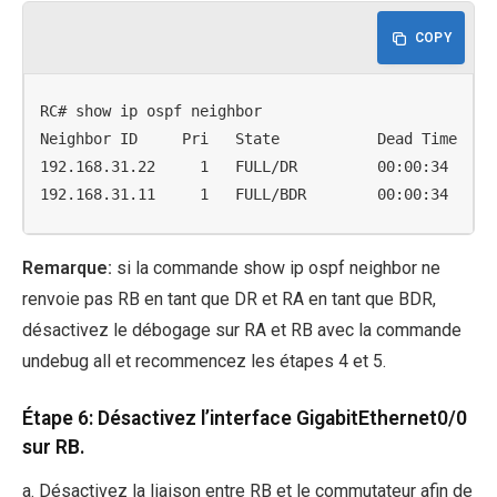
COPY
RC# show ip ospf neighbor

Neighbor ID     Pri   State           Dead Time   Ad
192.168.31.22     1   FULL/DR         00:00:34    19
192.168.31.11     1   FULL/BDR        00:00:34    1
Remarque:
si la commande show ip ospf neighbor ne
renvoie pas RB en tant que DR et RA en tant que BDR,
désactivez le débogage sur RA et RB avec la commande
undebug all et recommencez les étapes 4 et 5.
Étape 6: Désactivez l’interface GigabitEthernet0/0
sur RB.
a. Désactivez la liaison entre RB et le commutateur afin de