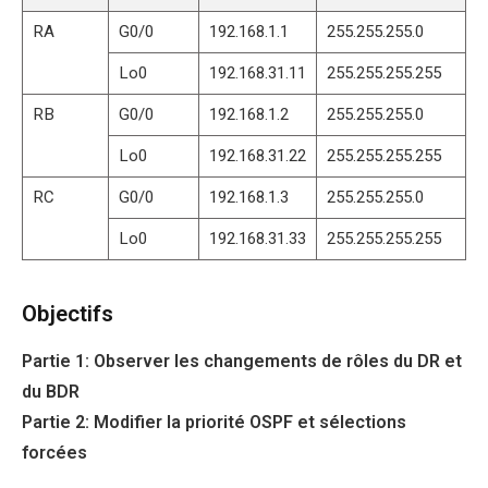
RA
G0/0
192.168.1.1
255.255.255.0
Lo0
192.168.31.11
255.255.255.255
RB
G0/0
192.168.1.2
255.255.255.0
Lo0
192.168.31.22
255.255.255.255
RC
G0/0
192.168.1.3
255.255.255.0
Lo0
192.168.31.33
255.255.255.255
Objectifs
Partie 1: Observer les changements de rôles du DR et
du BDR
Partie 2: Modifier la priorité OSPF et sélections
forcées