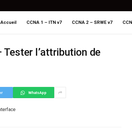
Accueil
CCNA 1 – ITN v7
CCNA 2 – SRWE v7
CCN
 Tester l’attribution de
er
WhatsApp
interface