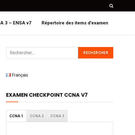
A 3 – ENSA v7
Répertoire des items d’examen
Français
EXAMEN CHECKPOINT CCNA V7
CCNA 1
CCNA 2
CCNA 3