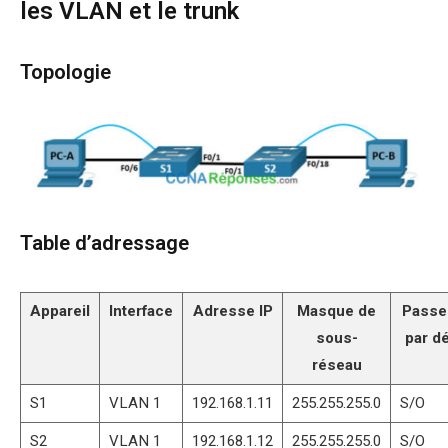
les VLAN et le trunk
Topologie
Table d’adressage
Appareil
Interface
Adresse IP
Masque de
Passe
sous-
par dé
réseau
S1
VLAN 1
192.168.1.11
255.255.255.0
S/O
S2
VLAN 1
192.168.1.12
255.255.255.0
S/O