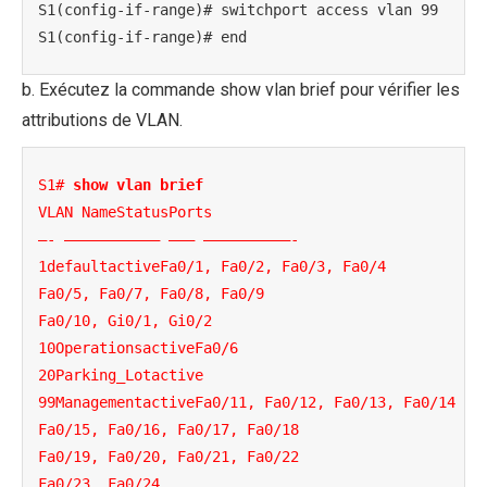
S1(config-if-range)# switchport access vlan 99

S1(config-if-range)# end
b. Exécutez la commande show vlan brief pour vérifier les
attributions de VLAN.
S1# 
show vlan brief
VLAN NameStatusPorts

—- ——————————– ——— ——————————-

1defaultactiveFa0/1, Fa0/2, Fa0/3, Fa0/4

Fa0/5, Fa0/7, Fa0/8, Fa0/9

Fa0/10, Gi0/1, Gi0/2

10OperationsactiveFa0/6

20Parking_Lotactive

99ManagementactiveFa0/11, Fa0/12, Fa0/13, Fa0/14

Fa0/15, Fa0/16, Fa0/17, Fa0/18

Fa0/19, Fa0/20, Fa0/21, Fa0/22

Fa0/23, Fa0/24
