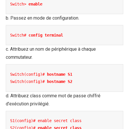
Switch> 
enable
b. Passez en mode de configuration.
Switch# 
config terminal
c. Attribuez un nom de périphérique à chaque
commutateur.
Switch(config)# 
hostname S1
Switch(config)# 
hostname S2
d. Attribuez class comme mot de passe chiffré
d’exécution privilégié.
S1(config)# enable secret class

S2(config)# 
enable secret class