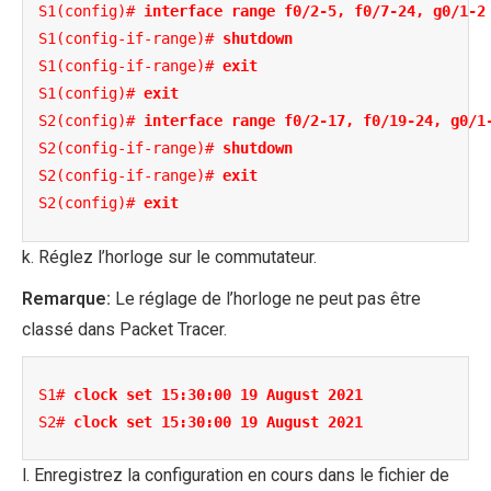
S1(config)# 
interface range f0/2-5, f0/7-24, g0/1-2
S1(config-if-range)# 
shutdown
S1(config-if-range)# 
exit
S1(config)# 
exit
S2(config)# 
interface range f0/2-17, f0/19-24, g0/1
S2(config-if-range)# 
shutdown
S2(config-if-range)# 
exit
S2(config)# 
exit
k. Réglez l’horloge sur le commutateur.
Remarque:
Le réglage de l’horloge ne peut pas être
classé dans Packet Tracer.
S1# 
clock set 15:30:00 19 August 2021
S2# 
clock set 15:30:00 19 August 2021
l. Enregistrez la configuration en cours dans le fichier de