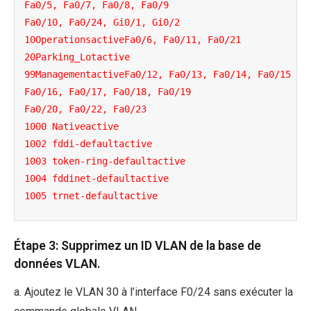
Fa0/5, Fa0/7, Fa0/8, Fa0/9

Fa0/10, Fa0/24, Gi0/1, Gi0/2

10OperationsactiveFa0/6, Fa0/11, Fa0/21

20Parking_Lotactive

99ManagementactiveFa0/12, Fa0/13, Fa0/14, Fa0/15

Fa0/16, Fa0/17, Fa0/18, Fa0/19

Fa0/20, Fa0/22, Fa0/23

1000 Nativeactive

1002 fddi-defaultactive

1003 token-ring-defaultactive

1004 fddinet-defaultactive

1005 trnet-defaultactive
Étape 3: Supprimez un ID VLAN de la base de
données VLAN.
a. Ajoutez le VLAN 30 à l’interface F0/24 sans exécuter la