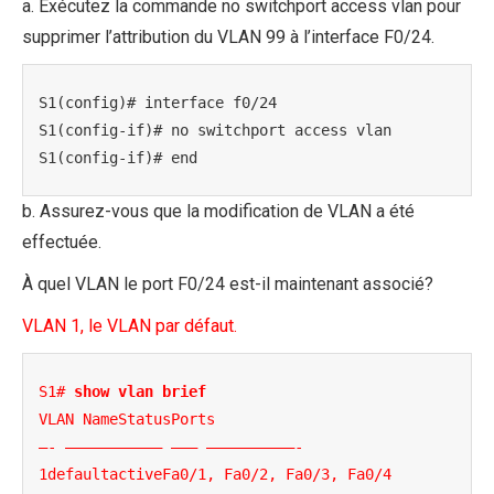
a. Exécutez la commande no switchport access vlan pour
supprimer l’attribution du VLAN 99 à l’interface F0/24.
S1(config)# interface f0/24

S1(config-if)# no switchport access vlan

S1(config-if)# end
b. Assurez-vous que la modification de VLAN a été
effectuée.
À quel VLAN le port F0/24 est-il maintenant associé?
VLAN 1, le VLAN par défaut.
S1# 
show vlan brief
VLAN NameStatusPorts

—- ——————————– ——— ——————————-

1defaultactiveFa0/1, Fa0/2, Fa0/3, Fa0/4
