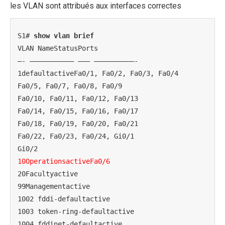
les VLAN sont attribués aux interfaces correctes
S1# 
show vlan brief
VLAN NameStatusPorts

—- ——————————– ——— ——————————-

1defaultactiveFa0/1, Fa0/2, Fa0/3, Fa0/4

Fa0/5, Fa0/7, Fa0/8, Fa0/9

Fa0/10, Fa0/11, Fa0/12, Fa0/13

Fa0/14, Fa0/15, Fa0/16, Fa0/17

Fa0/18, Fa0/19, Fa0/20, Fa0/21

Fa0/22, Fa0/23, Fa0/24, Gi0/1

10OperationsactiveFa0/6
20Facultyactive

99Managementactive

1002 fddi-defaultactive

1003 token-ring-defaultactive

1004 fddinet-defaultactive
