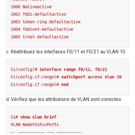
1000 Nativeactive

1002 fddi-defaultactive

1003 token-ring-defaultactive

1004 fddinet-defaultactive

1005 trnet-defaultactive
c. Réattribuez les interfaces F0/11 et F0/21 au VLAN 10.
S1(config)# 
interface range f0/11, f0/21
S1(config-if-range)# 
switchport access vlan 10
S1(config-if-range)# 
end
d. Vérifiez que les attributions de VLAN sont correctes.
S1# 
show vlan brief
VLAN NameStatusPorts

—- ——————————– ——— ——————————-
