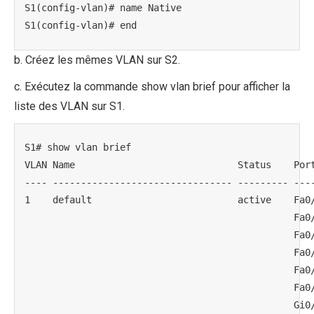
S1(config-vlan)# name Native

S1(config-vlan)# end
b. Créez les mêmes VLAN sur S2.
c. Exécutez la commande show vlan brief pour afficher la
liste des VLAN sur S1.
S1# show vlan brief

VLAN Name                             Status    Port
---- -------------------------------- --------- ----
1    default                          active    Fa0/
                                                Fa0/
                                                Fa0/
                                                Fa0/
                                                Fa0/
                                                Fa0/