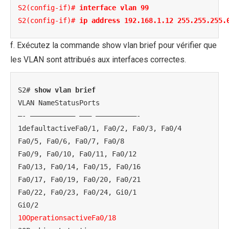
S2(config-if)# 
interface vlan 99
S2(config-if)# 
ip address 192.168.1.12 255.255.255.
f. Exécutez la commande show vlan brief pour vérifier que
les VLAN sont attribués aux interfaces correctes.
S2# 
show vlan brief
VLAN NameStatusPorts

—- ——————————– ——— ——————————-

1defaultactiveFa0/1, Fa0/2, Fa0/3, Fa0/4

Fa0/5, Fa0/6, Fa0/7, Fa0/8

Fa0/9, Fa0/10, Fa0/11, Fa0/12

Fa0/13, Fa0/14, Fa0/15, Fa0/16

Fa0/17, Fa0/19, Fa0/20, Fa0/21

Fa0/22, Fa0/23, Fa0/24, Gi0/1

10OperationsactiveFa0/18