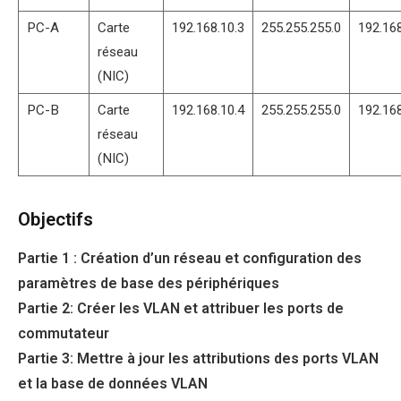
PC-A
Carte
192.168.10.3
255.255.255.0
192.168
réseau
(NIC)
PC-B
Carte
192.168.10.4
255.255.255.0
192.168
réseau
(NIC)
Objectifs
Partie 1 : Création d’un réseau et configuration des
paramètres de base des périphériques
Partie 2: Créer les VLAN et attribuer les ports de
commutateur
Partie 3: Mettre à jour les attributions des ports VLAN
et la base de données VLAN