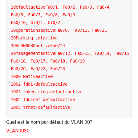
1defaultactiveFa0/1, Fa0/2, Fa0/3, Fa0/4

Fa0/5, Fa0/7, Fa0/8, Fa0/9

Fa0/10, Gi0/1, Gi0/2

10OperationsactiveFa0/6, Fa0/11, Fa0/21

20Parking_Lotactive

30VLAN0030activeFa0/24

99ManagementactiveFa0/12, Fa0/13, Fa0/14, Fa0/15

Fa0/16, Fa0/17, Fa0/18, Fa0/19

Fa0/20, Fa0/22, Fa0/23

1000 Nativeactive

1002 fddi-defaultactive

1003 token-ring-defaultactive

1004 fddinet-defaultactive

1005 trnet-defaultactive
Quel est le nom par défaut du VLAN 30?
VLAN0030