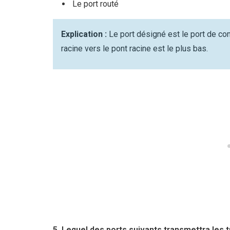
Le port routé
Explication :
Le port désigné est le port de c
racine vers le pont racine est le plus bas.
5. Lequel des ports suivants transmettra les