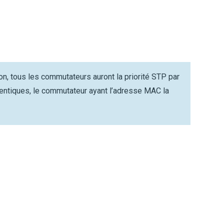
n, tous les commutateurs auront la priorité STP par
identiques, le commutateur ayant l’adresse MAC la