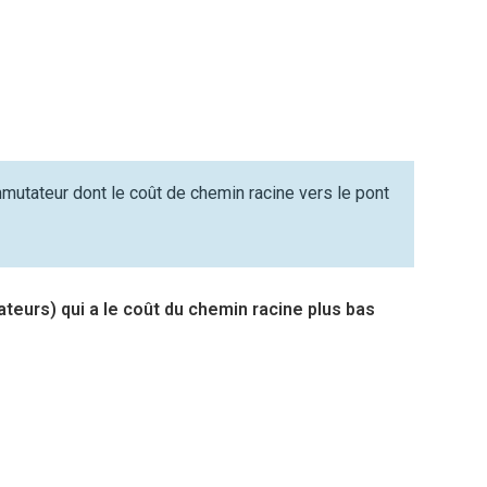
mmutateur dont le coût de chemin racine vers le pont
eurs) qui a le coût du chemin racine plus bas