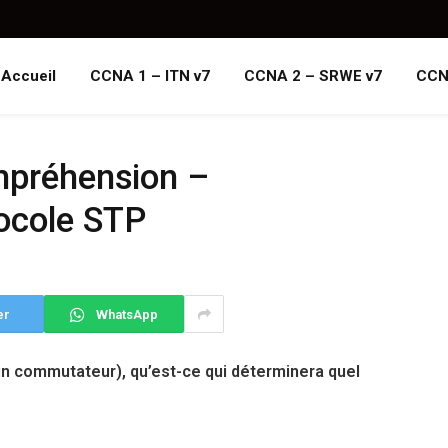
Accueil
CCNA 1 – ITN v7
CCNA 2 – SRWE v7
CCN
ompréhension –
ocole STP
er
WhatsApp
un commutateur), qu’est-ce qui déterminera quel