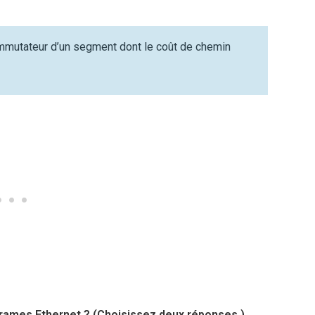
ommutateur d’un segment dont le coût de chemin
 trames Ethernet ? (Choisissez deux réponses.)