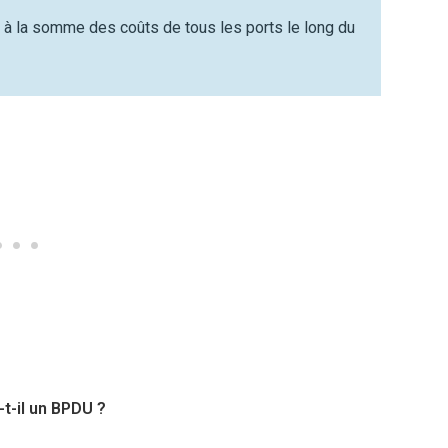
 à la somme des coûts de tous les ports le long du
t-il un BPDU ?