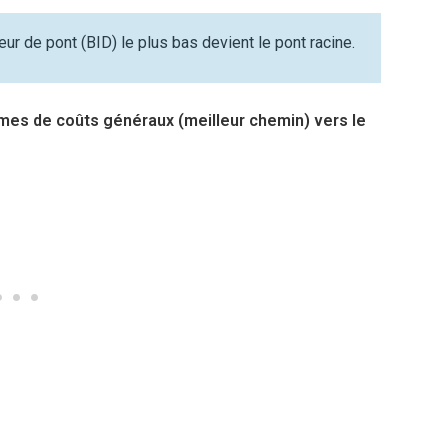
ur de pont (BID) le plus bas devient le pont racine.
ermes de coûts généraux (meilleur chemin) vers le