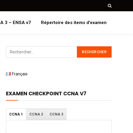
A 3 – ENSA v7
Répertoire des items d’examen
Français
EXAMEN CHECKPOINT CCNA V7
CCNA 1
CCNA 2
CCNA 3