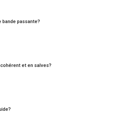
de bande passante?
incohérent et en salves?
luide?