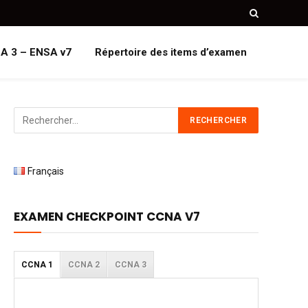
A 3 – ENSA v7
Répertoire des items d’examen
Français
EXAMEN CHECKPOINT CCNA V7
CCNA 1
CCNA 2
CCNA 3