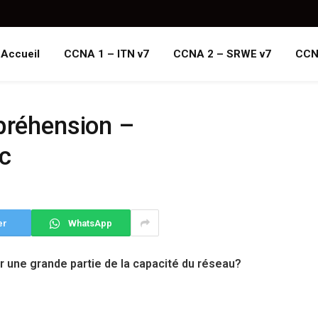
Accueil
CCNA 1 – ITN v7
CCNA 2 – SRWE v7
CCN
mpréhension –
ic
er
WhatsApp
r une grande partie de la capacité du réseau?