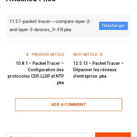
11.5.1-packet-tracer---compare-layer-2-
Télécharger
and-layer-3-devices_fr-FR.pka
PREVIOUS ARTICLE
NEXT ARTICLE
10.8.1 – Packet Tracer –
12.5.13 – Packet Tracer –
Configuration des
Dépanner les réseaux
protocoles CDP, LLDP et NTP
d’entreprise .pka
.pka
ADD A COMMENT