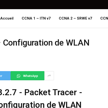
Accueil
CCNA 1 – ITN v7
CCNA 2 – SRWE v7
CCN
– Configuration de WLAN
er
WhatsApp
3.2.7 - Packet Tracer -
onfiguration de WLAN