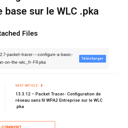
e base sur le WLC .pka
tached Files
.2.7-packet-tracer---configure-a-basic-
Télécharger
an-on-the-wlc_fr-FR.pka
NEXT ARTICLE
13.3.12 – Packet Tracer- Configuration de
réseau sans fil WPA2 Entreprise sur le WLC
.pka
A COMMENT