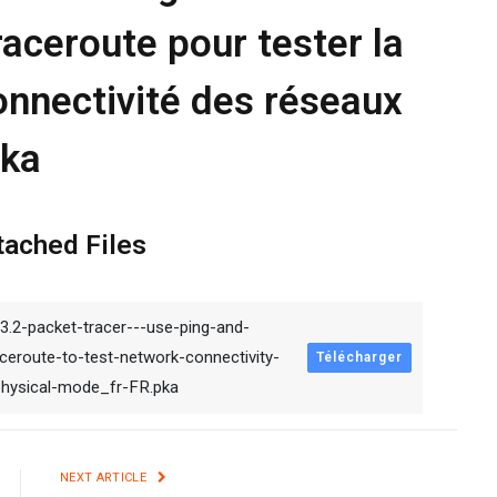
raceroute pour tester la
onnectivité des réseaux
pka
tached Files
.3.2-packet-tracer---use-ping-and-
aceroute-to-test-network-connectivity-
Télécharger
physical-mode_fr-FR.pka
NEXT ARTICLE