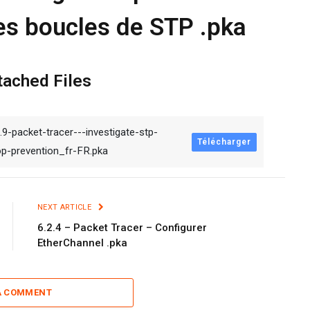
es boucles de STP .pka
tached Files
.9-packet-tracer---investigate-stp-
Télécharger
op-prevention_fr-FR.pka
NEXT ARTICLE
6.2.4 – Packet Tracer – Configurer
EtherChannel .pka
A COMMENT