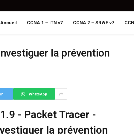
Accueil
CCNA 1 – ITN v7
CCNA 2 – SRWE v7
CCN
Investiguer la prévention
er
WhatsApp
.1.9 - Packet Tracer -
nvestiguer la prévention