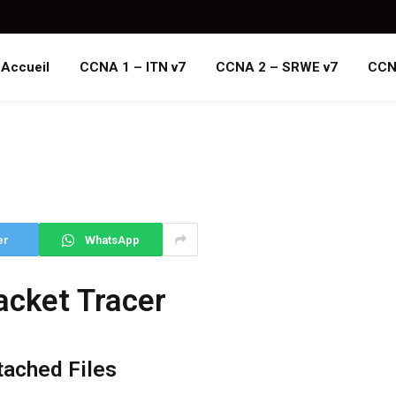
Accueil
CCNA 1 – ITN v7
CCNA 2 – SRWE v7
CCN
er
WhatsApp
acket Tracer
tached Files