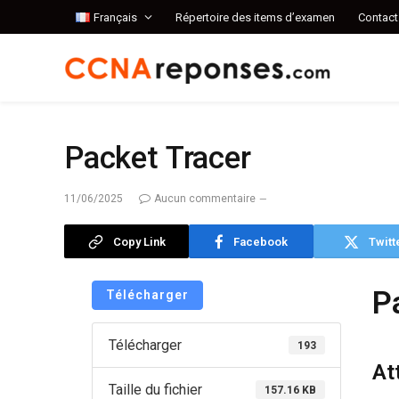
Français
Répertoire des items d’examen
Contact
Packet Tracer
11/06/2025
Aucun commentaire
Copy Link
Facebook
Twitt
P
Télécharger
Télécharger
193
At
Taille du fichier
157.16 KB