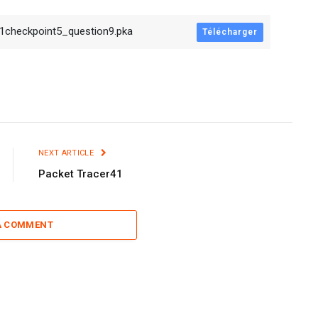
1checkpoint5_question9.pka
Télécharger
NEXT ARTICLE
Packet Tracer41
A COMMENT