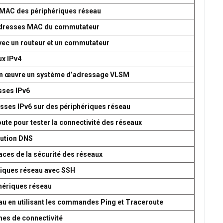
s MAC des périphériques réseau
d’adresses MAC du commutateur
avec un routeur et un commutateur
ux IPv4
 en œuvre un système d’adressage VLSM
esses IPv6
esses IPv6 sur des périphériques réseau
oute pour tester la connectivité des réseaux
lution DNS
aces de la sécurité des réseaux
ériques réseau avec SSH
phériques réseau
seau en utilisant les commandes Ping et Traceroute
mes de connectivité