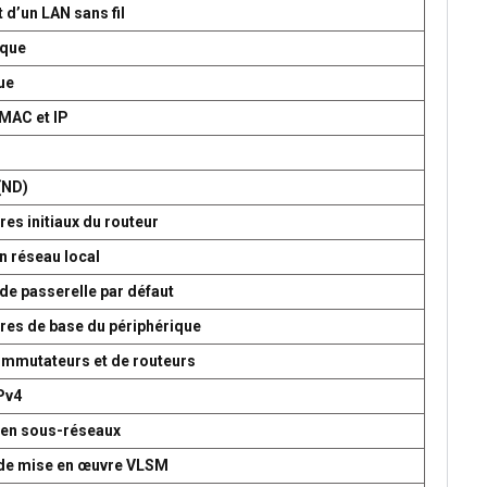
 d’un LAN sans fil
ique
ue
 MAC et IP
P
(ND)
es initiaux du routeur
n réseau local
de passerelle par défaut
res de base du périphérique
commutateurs et de routeurs
Pv4
 en sous-réseaux
t de mise en œuvre VLSM