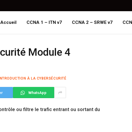
Accueil
CCNA 1 – ITN v7
CCNA 2 – SRWE v7
CCN
écurité Module 4
INTRODUCTION À LA CYBERSÉCURITÉ
er
WhatsApp
trôle ou filtre le trafic entrant ou sortant du