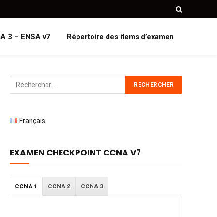
A 3 – ENSA v7
Répertoire des items d’examen
Français
EXAMEN CHECKPOINT CCNA V7
CCNA 1
CCNA 2
CCNA 3