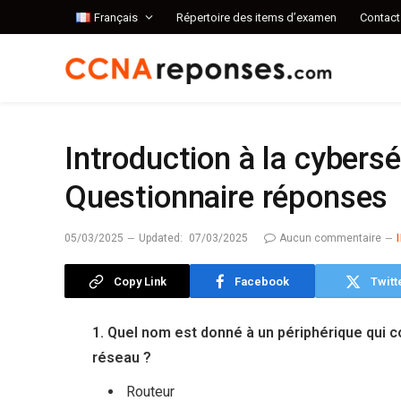
Français
Répertoire des items d’examen
Contact
Introduction à la cybers
Questionnaire réponses
05/03/2025
Updated:
07/03/2025
Aucun commentaire
Copy Link
Facebook
Twitt
1. Quel nom est donné à un périphérique qui con
réseau ?
Routeur