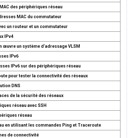
s MAC des périphériques réseau
d’adresses MAC du commutateur
avec un routeur et un commutateur
ux IPv4
 en œuvre un système d’adressage VLSM
esses IPv6
esses IPv6 sur des périphériques réseau
oute pour tester la connectivité des réseaux
lution DNS
aces de la sécurité des réseaux
ériques réseau avec SSH
phériques réseau
seau en utilisant les commandes Ping et Traceroute
mes de connectivité