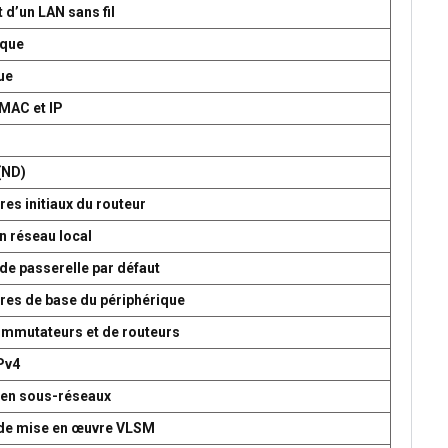
 d’un LAN sans fil
ique
ue
 MAC et IP
P
(ND)
es initiaux du routeur
n réseau local
de passerelle par défaut
res de base du périphérique
commutateurs et de routeurs
Pv4
 en sous-réseaux
t de mise en œuvre VLSM