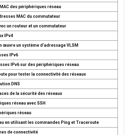
s MAC des périphériques réseau
d’adresses MAC du commutateur
avec un routeur et un commutateur
ux IPv4
 en œuvre un système d’adressage VLSM
esses IPv6
esses IPv6 sur des périphériques réseau
oute pour tester la connectivité des réseaux
lution DNS
aces de la sécurité des réseaux
ériques réseau avec SSH
phériques réseau
seau en utilisant les commandes Ping et Traceroute
mes de connectivité