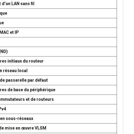
 d’un LAN sans fil
ique
ue
 MAC et IP
P
(ND)
es initiaux du routeur
n réseau local
de passerelle par défaut
res de base du périphérique
commutateurs et de routeurs
Pv4
 en sous-réseaux
t de mise en œuvre VLSM