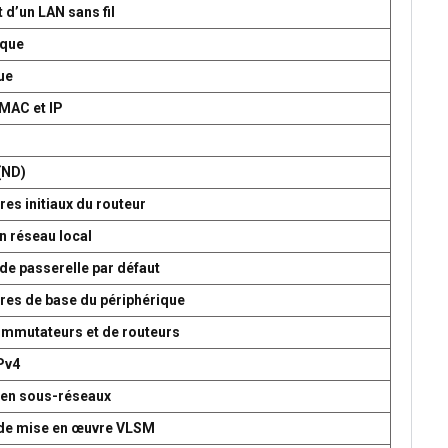
 d’un LAN sans fil
ique
ue
 MAC et IP
P
(ND)
es initiaux du routeur
n réseau local
de passerelle par défaut
res de base du périphérique
commutateurs et de routeurs
Pv4
 en sous-réseaux
t de mise en œuvre VLSM