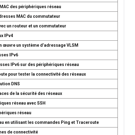
s MAC des périphériques réseau
d’adresses MAC du commutateur
avec un routeur et un commutateur
ux IPv4
 en œuvre un système d’adressage VLSM
esses IPv6
esses IPv6 sur des périphériques réseau
oute pour tester la connectivité des réseaux
lution DNS
aces de la sécurité des réseaux
ériques réseau avec SSH
phériques réseau
seau en utilisant les commandes Ping et Traceroute
mes de connectivité