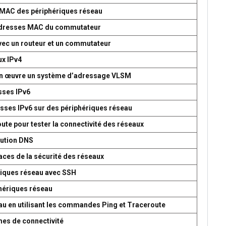
s MAC des périphériques réseau
d’adresses MAC du commutateur
avec un routeur et un commutateur
ux IPv4
 en œuvre un système d’adressage VLSM
esses IPv6
esses IPv6 sur des périphériques réseau
oute pour tester la connectivité des réseaux
lution DNS
aces de la sécurité des réseaux
ériques réseau avec SSH
phériques réseau
seau en utilisant les commandes Ping et Traceroute
mes de connectivité