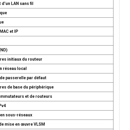
 d’un LAN sans fil
ique
ue
 MAC et IP
P
(ND)
es initiaux du routeur
n réseau local
de passerelle par défaut
res de base du périphérique
commutateurs et de routeurs
Pv4
 en sous-réseaux
t de mise en œuvre VLSM