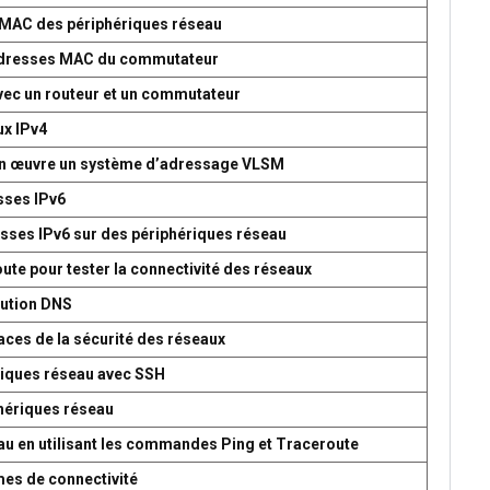
s MAC des périphériques réseau
d’adresses MAC du commutateur
avec un routeur et un commutateur
ux IPv4
 en œuvre un système d’adressage VLSM
esses IPv6
esses IPv6 sur des périphériques réseau
oute pour tester la connectivité des réseaux
lution DNS
aces de la sécurité des réseaux
ériques réseau avec SSH
phériques réseau
seau en utilisant les commandes Ping et Traceroute
mes de connectivité