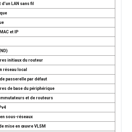
 d’un LAN sans fil
ique
ue
 MAC et IP
P
(ND)
es initiaux du routeur
n réseau local
de passerelle par défaut
res de base du périphérique
commutateurs et de routeurs
Pv4
 en sous-réseaux
t de mise en œuvre VLSM