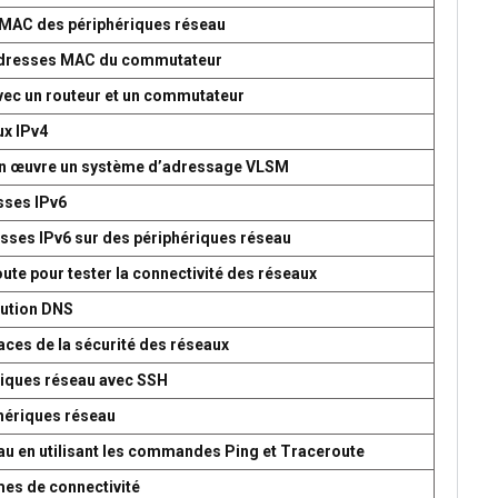
s MAC des périphériques réseau
d’adresses MAC du commutateur
avec un routeur et un commutateur
ux IPv4
 en œuvre un système d’adressage VLSM
esses IPv6
esses IPv6 sur des périphériques réseau
oute pour tester la connectivité des réseaux
lution DNS
aces de la sécurité des réseaux
ériques réseau avec SSH
phériques réseau
seau en utilisant les commandes Ping et Traceroute
mes de connectivité