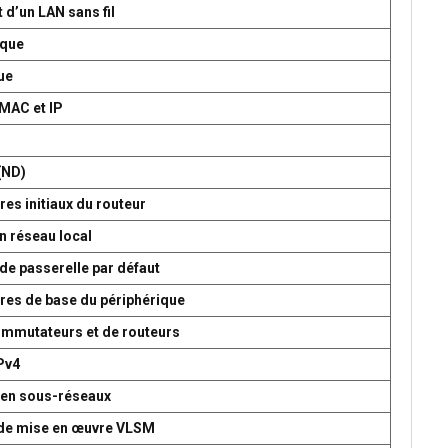
 d’un LAN sans fil
ique
ue
 MAC et IP
P
(ND)
es initiaux du routeur
n réseau local
de passerelle par défaut
res de base du périphérique
commutateurs et de routeurs
Pv4
 en sous-réseaux
t de mise en œuvre VLSM