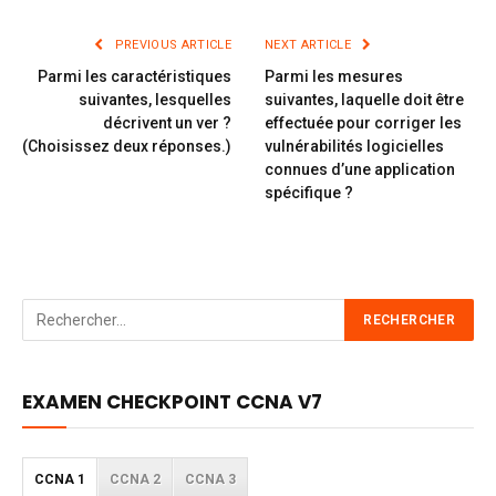
PREVIOUS ARTICLE
NEXT ARTICLE
Parmi les caractéristiques
Parmi les mesures
suivantes, lesquelles
suivantes, laquelle doit être
décrivent un ver ?
effectuée pour corriger les
(Choisissez deux réponses.)
vulnérabilités logicielles
connues d’une application
spécifique ?
EXAMEN CHECKPOINT CCNA V7
CCNA 1
CCNA 2
CCNA 3