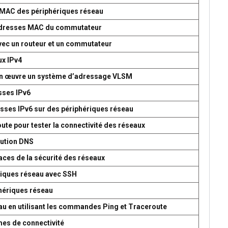
s MAC des périphériques réseau
d’adresses MAC du commutateur
avec un routeur et un commutateur
ux IPv4
 en œuvre un système d’adressage VLSM
esses IPv6
esses IPv6 sur des périphériques réseau
oute pour tester la connectivité des réseaux
lution DNS
aces de la sécurité des réseaux
ériques réseau avec SSH
phériques réseau
seau en utilisant les commandes Ping et Traceroute
mes de connectivité