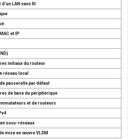
 d’un LAN sans fil
ique
ue
 MAC et IP
P
(ND)
es initiaux du routeur
n réseau local
de passerelle par défaut
res de base du périphérique
commutateurs et de routeurs
Pv4
 en sous-réseaux
t de mise en œuvre VLSM