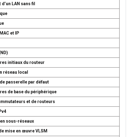
 d’un LAN sans fil
ique
ue
 MAC et IP
P
(ND)
es initiaux du routeur
n réseau local
de passerelle par défaut
res de base du périphérique
commutateurs et de routeurs
Pv4
 en sous-réseaux
t de mise en œuvre VLSM