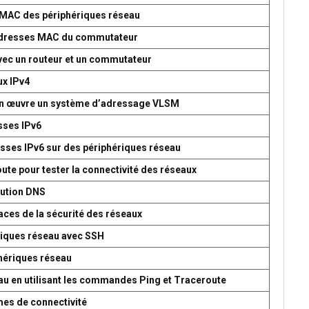
s MAC des périphériques réseau
d’adresses MAC du commutateur
avec un routeur et un commutateur
ux IPv4
 en œuvre un système d’adressage VLSM
esses IPv6
esses IPv6 sur des périphériques réseau
oute pour tester la connectivité des réseaux
lution DNS
aces de la sécurité des réseaux
ériques réseau avec SSH
phériques réseau
seau en utilisant les commandes Ping et Traceroute
mes de connectivité