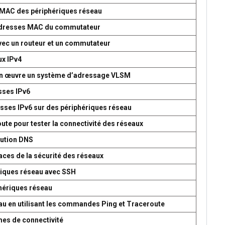
s MAC des périphériques réseau
d’adresses MAC du commutateur
avec un routeur et un commutateur
ux IPv4
 en œuvre un système d’adressage VLSM
esses IPv6
esses IPv6 sur des périphériques réseau
oute pour tester la connectivité des réseaux
lution DNS
aces de la sécurité des réseaux
ériques réseau avec SSH
phériques réseau
seau en utilisant les commandes Ping et Traceroute
mes de connectivité