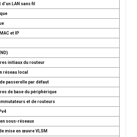
 d’un LAN sans fil
ique
ue
 MAC et IP
P
(ND)
es initiaux du routeur
n réseau local
de passerelle par défaut
res de base du périphérique
commutateurs et de routeurs
Pv4
 en sous-réseaux
t de mise en œuvre VLSM