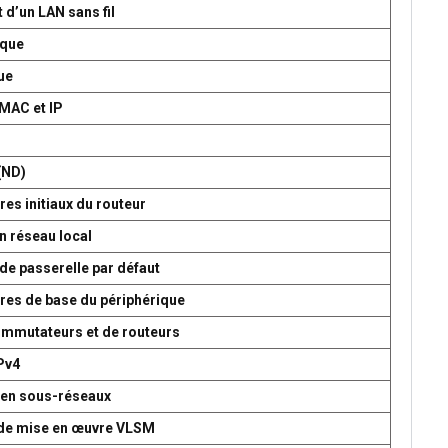
 d’un LAN sans fil
ique
ue
 MAC et IP
P
(ND)
es initiaux du routeur
n réseau local
de passerelle par défaut
res de base du périphérique
commutateurs et de routeurs
Pv4
 en sous-réseaux
t de mise en œuvre VLSM