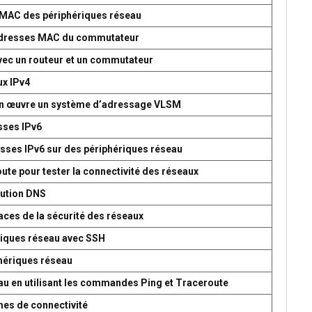
s MAC des périphériques réseau
d’adresses MAC du commutateur
avec un routeur et un commutateur
ux IPv4
 en œuvre un système d’adressage VLSM
esses IPv6
esses IPv6 sur des périphériques réseau
oute pour tester la connectivité des réseaux
lution DNS
aces de la sécurité des réseaux
ériques réseau avec SSH
phériques réseau
seau en utilisant les commandes Ping et Traceroute
mes de connectivité