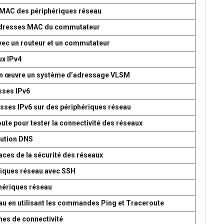
s MAC des périphériques réseau
d’adresses MAC du commutateur
avec un routeur et un commutateur
ux IPv4
 en œuvre un système d’adressage VLSM
esses IPv6
esses IPv6 sur des périphériques réseau
oute pour tester la connectivité des réseaux
lution DNS
aces de la sécurité des réseaux
ériques réseau avec SSH
phériques réseau
seau en utilisant les commandes Ping et Traceroute
mes de connectivité