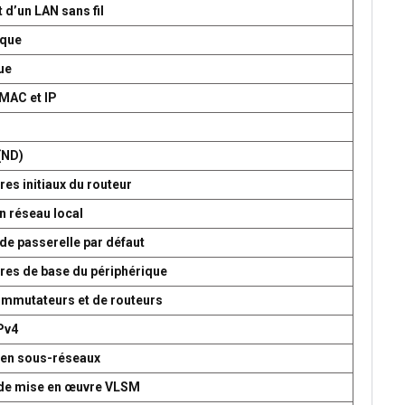
 d’un LAN sans fil
ique
ue
 MAC et IP
P
(ND)
es initiaux du routeur
n réseau local
de passerelle par défaut
res de base du périphérique
commutateurs et de routeurs
Pv4
 en sous-réseaux
t de mise en œuvre VLSM