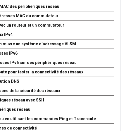
s MAC des périphériques réseau
d’adresses MAC du commutateur
avec un routeur et un commutateur
ux IPv4
 en œuvre un système d’adressage VLSM
esses IPv6
esses IPv6 sur des périphériques réseau
oute pour tester la connectivité des réseaux
lution DNS
aces de la sécurité des réseaux
ériques réseau avec SSH
phériques réseau
seau en utilisant les commandes Ping et Traceroute
mes de connectivité