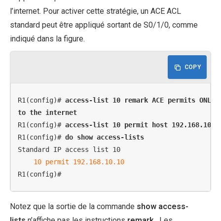
l’internet. Pour activer cette stratégie, un ACE ACL
standard peut être appliqué sortant de S0/1/0, comme
indiqué dans la figure.
COPY
R1(config)# 
access-list 10 remark ACE permits ONLY 
to the internet
R1(config)# 
access-list 10 permit host 192.168.10.1
R1(config)# 
do show access-lists
Standard IP access list 10

 10 permit 192.168.10.10
R1(config)#
Notez que la sortie de la commande
show access-
lists
n’affiche pas les instructions
remark
. Les