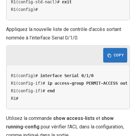
R1(config-std-nacl)# 
exit
R1(config)#
Appliquez la nouvelle liste de contrôle d’accès sortant
nommée à l’interface Serial 0/1/0.
COPY
R1(config)# 
interface Serial 0/1/0
R1(config-if)# 
ip access-group PERMIT-ACCESS out
R1(config-if)# 
end
R1#
Utilisez la commande
show access-lists
et
show
running-config
pour vérifier l’ACL dans la configuration,
comme indiqué dans la sortie.