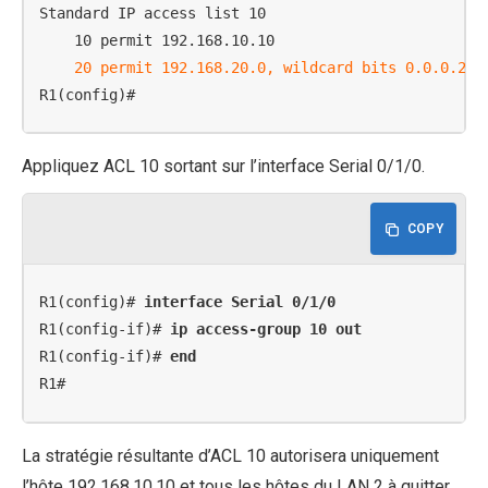
Standard IP access list 10

    10 permit 192.168.10.10

20 permit 192.168.20.0, wildcard bits 0.0.0.255
R1(config)#
Appliquez ACL 10 sortant sur l’interface Serial 0/1/0.
COPY
R1(config)# 
interface Serial 0/1/0
R1(config-if)# 
ip access-group 10 out
R1(config-if)# 
end
R1#
La stratégie résultante d’ACL 10 autorisera uniquement
l’hôte 192.168.10.10 et tous les hôtes du LAN 2 à quitter