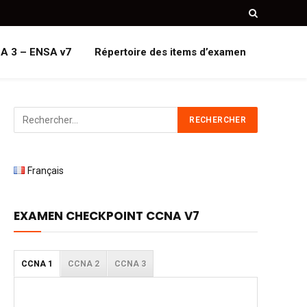
A 3 – ENSA v7
Répertoire des items d’examen
Français
EXAMEN CHECKPOINT CCNA V7
CCNA 1
CCNA 2
CCNA 3