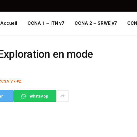
Accueil
CCNA 1 – ITN v7
CCNA 2 – SRWE v7
CCN
 Exploration en mode
CCNA V7 #2
er
WhatsApp