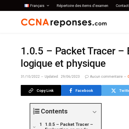
Français
Répertoire des items d’examen
Contact
1.0.5 – Packet Tracer –
logique et physique
31/10/2022
Updated:
29/06/2023
Aucun commentaire
Copy Link
Facebook
Twitt
Contents
1.0.5 – Packet Tracer –