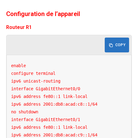
Configuration de l’appareil
Routeur R1
COPY
enable

configure terminal

ipv6 unicast-routing

interface GigabitEthernet0/0

ipv6 address fe80::1 link-local

ipv6 address 2001:db8:acad:c8::1/64

no shutdown

interface GigabitEthernet0/1

ipv6 address fe80::1 link-local

ipv6 address 2001:db8:acad:c9::1/64
