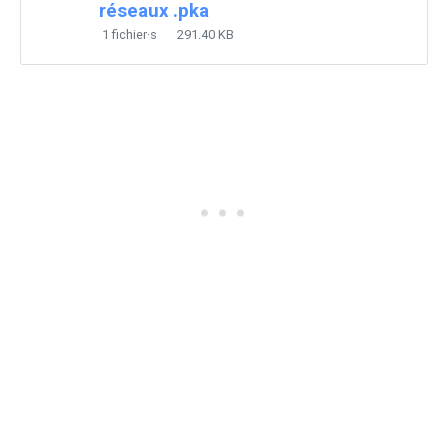
réseaux .pka
1 fichier·s
291.40 KB