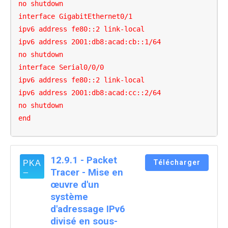
no shutdown

interface GigabitEthernet0/1

ipv6 address fe80::2 link-local

ipv6 address 2001:db8:acad:cb::1/64

no shutdown

interface Serial0/0/0

ipv6 address fe80::2 link-local

ipv6 address 2001:db8:acad:cc::2/64

no shutdown

end
12.9.1 - Packet
Télécharger
Tracer - Mise en
œuvre d'un
système
d'adressage IPv6
divisé en sous-