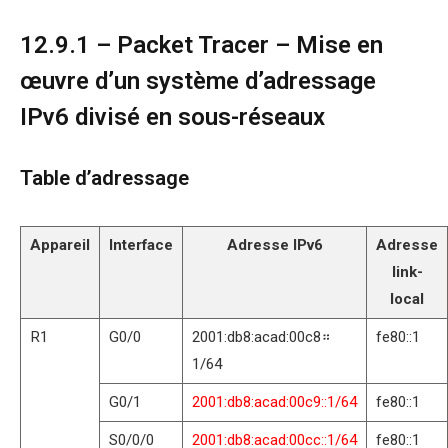
12.9.1 – Packet Tracer – Mise en
œuvre d’un système d’adressage
IPv6 divisé en sous-réseaux
Table d’adressage
Appareil
Interface
Adresse IPv6
Adresse
link-
local
R1
G0/0
2001:db8:acad:00c8።
fe80::1
1/64
G0/1
2001:db8:acad:00c9::1/64
fe80::1
S0/0/0
2001:db8:acad:00cc::1/64
fe80::1