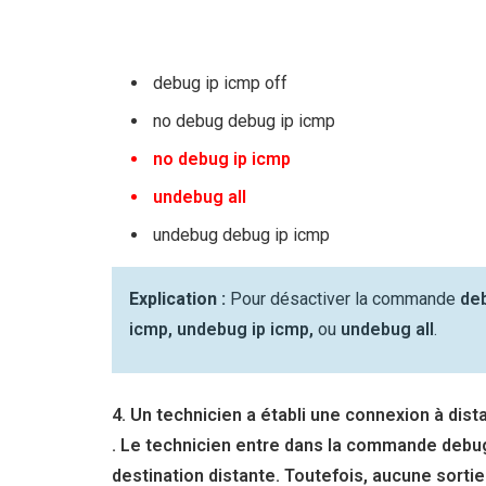
debug ip icmp off
no debug debug ip icmp
no debug ip icmp
undebug all
undebug debug ip icmp
Explication :
Pour désactiver la commande
deb
icmp, undebug ip icmp,
ou
undebug all
.
4. Un technicien a établi une connexion à dis
. Le technicien entre dans la commande debu
destination distante. Toutefois, aucune sorti