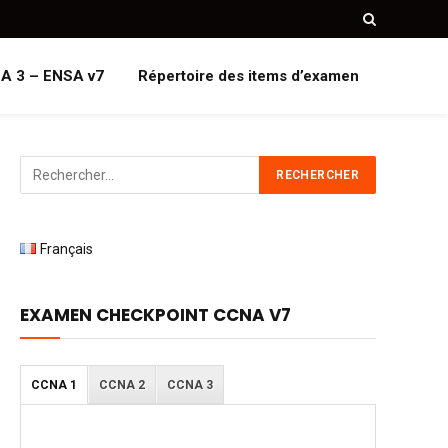
A 3 – ENSA v7
Répertoire des items d’examen
Français
EXAMEN CHECKPOINT CCNA V7
CCNA 1
CCNA 2
CCNA 3