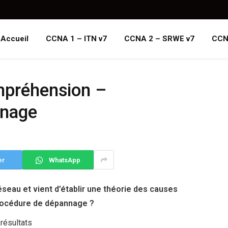
Accueil
CCNA 1 – ITN v7
CCNA 2 – SRWE v7
CCN
ompréhension –
nnage
er
WhatsApp
seau et vient d’établir une théorie des causes
 procédure de dépannage ?
 résultats