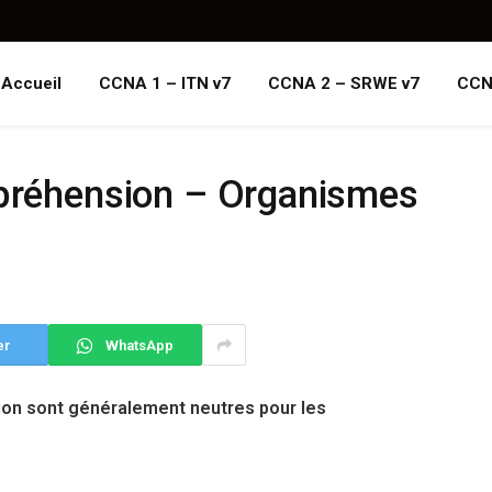
Accueil
CCNA 1 – ITN v7
CCNA 2 – SRWE v7
CCN
mpréhension – Organismes
er
WhatsApp
tion sont généralement neutres pour les