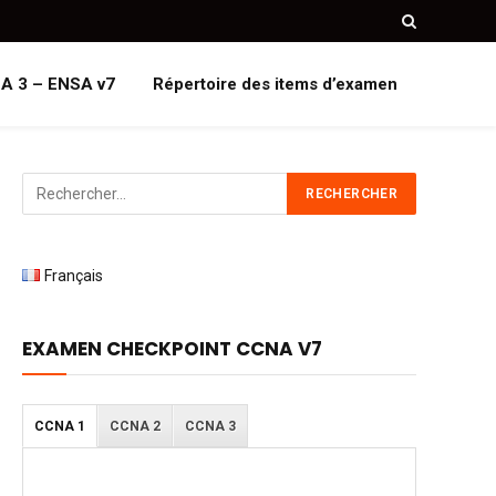
A 3 – ENSA v7
Répertoire des items d’examen
Français
EXAMEN CHECKPOINT CCNA V7
CCNA 1
CCNA 2
CCNA 3