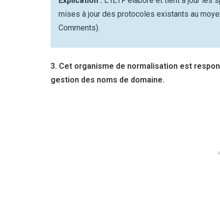
Explication :
L’IETF élabore et tient à jour les
mises à jour des protocoles existants au moy
Comments).
3. Cet organisme de normalisation est respons
gestion des noms de domaine.