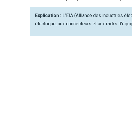
Explication :
L’EIA (Alliance des industries él
électrique, aux connecteurs et aux racks d’équ