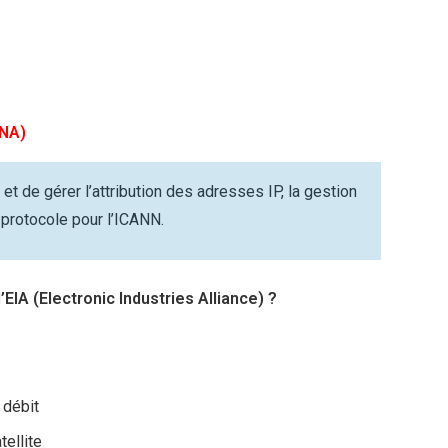
ANA)
t de gérer l’attribution des adresses IP, la gestion
protocole pour l’ICANN.
EIA (Electronic Industries Alliance) ?
 débit
tellite