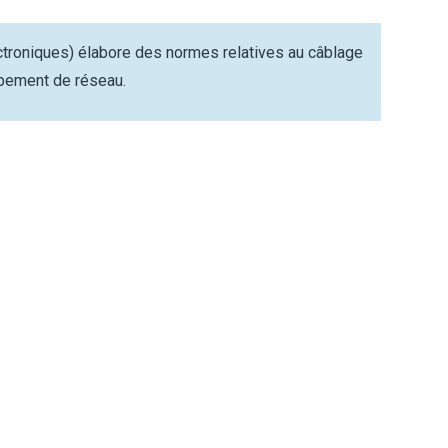
ectroniques) élabore des normes relatives au câblage
ipement de réseau.