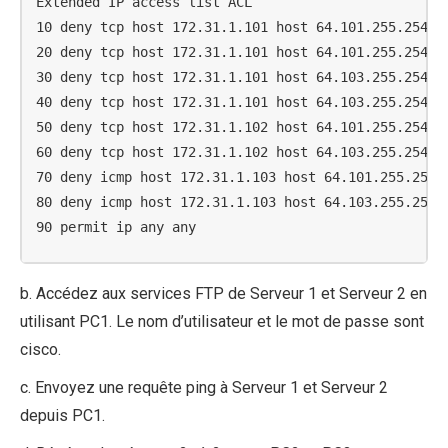
Extended IP access list ACL

10 deny tcp host 172.31.1.101 host 64.101.255.254 eq
20 deny tcp host 172.31.1.101 host 64.101.255.254 eq
30 deny tcp host 172.31.1.101 host 64.103.255.254 eq
40 deny tcp host 172.31.1.101 host 64.103.255.254 eq
50 deny tcp host 172.31.1.102 host 64.101.255.254 eq
60 deny tcp host 172.31.1.102 host 64.103.255.254 eq
70 deny icmp host 172.31.1.103 host 64.101.255.254

80 deny icmp host 172.31.1.103 host 64.103.255.254

90 permit ip any any
b. Accédez aux services FTP de Serveur 1 et Serveur 2 en
utilisant PC1. Le nom d’utilisateur et le mot de passe sont
cisco.
c. Envoyez une requête ping à Serveur 1 et Serveur 2
depuis PC1.