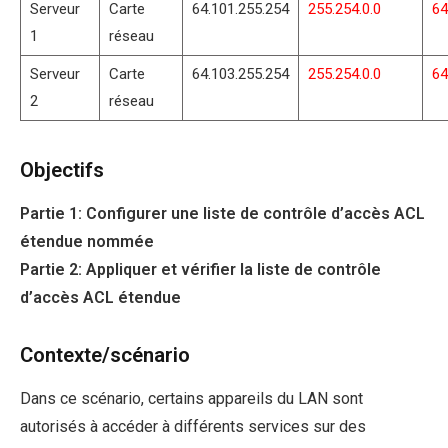
Serveur
Carte
64.101.255.254
255.254.0.0
64
1
réseau
Serveur
Carte
64.103.255.254
255.254.0.0
64
2
réseau
Objectifs
Partie 1: Configurer une liste de contrôle d’accès ACL
étendue nommée
Partie 2: Appliquer et vérifier la liste de contrôle
d’accès ACL étendue
Contexte/scénario
Dans ce scénario, certains appareils du LAN sont
autorisés à accéder à différents services sur des