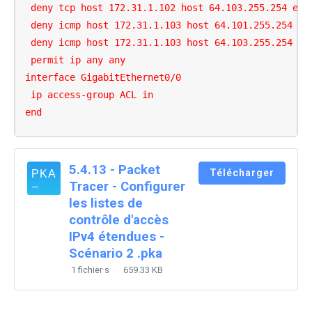
 deny tcp host 172.31.1.102 host 64.103.255.254 eq f
 deny icmp host 172.31.1.103 host 64.101.255.254

 deny icmp host 172.31.1.103 host 64.103.255.254

 permit ip any any

interface GigabitEthernet0/0

 ip access-group ACL in

end
5.4.13 - Packet
Télécharger
Tracer - Configurer
les listes de
contrôle d'accès
IPv4 étendues -
Scénario 2 .pka
1 fichier·s
659.33 KB