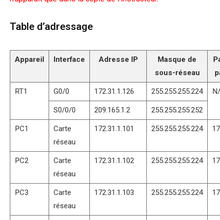
Table d’adressage
Appareil
Interface
Adresse IP
Masque de
P
sous-réseau
p
RT1
G0/0
172.31.1.126
255.255.255.224
N
S0/0/0
209.165.1.2
255.255.255.252
PC1
Carte
172.31.1.101
255.255.255.224
17
réseau
PC2
Carte
172.31.1.102
255.255.255.224
17
réseau
PC3
Carte
172.31.1.103
255.255.255.224
17
réseau