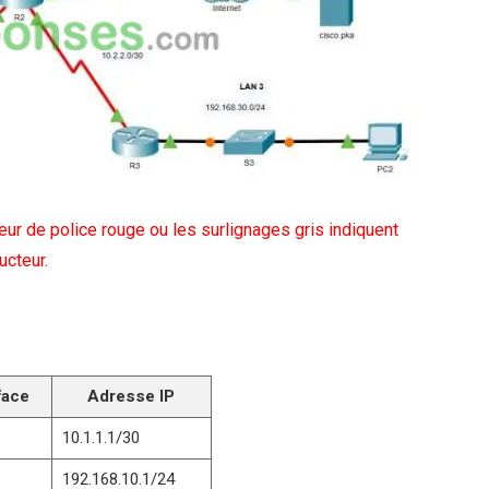
leur de police rouge ou les surlignages gris indiquent
ucteur.
face
Adresse IP
10.1.1.1/30
192.168.10.1/24