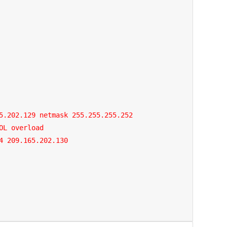
5.202.129 netmask 255.255.255.252

OL overload

4 209.165.202.130
