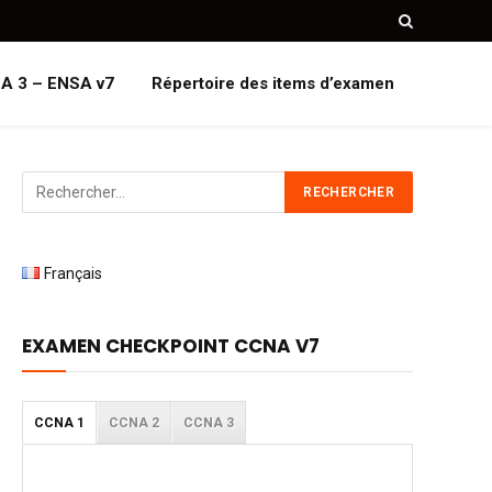
A 3 – ENSA v7
Répertoire des items d’examen
Français
EXAMEN CHECKPOINT CCNA V7
CCNA 1
CCNA 2
CCNA 3