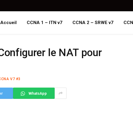
Accueil
CCNA 1 – ITN v7
CCNA 2 – SRWE v7
CCN
Configurer le NAT pour
CCNA V7 #3
er
WhatsApp