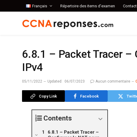
Français
Répertoire des items d’examen
Contact
6.8.1 – Packet Tracer – 
IPv4
05/11/2022
Updated:
06/07/2023
Aucun commentaire
Copy Link
Facebook
Twitt
Contents
6.8.1 – Packet Tracer –