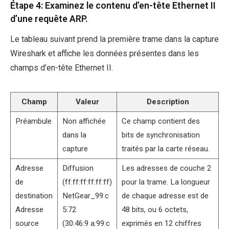
Étape 4: Examinez le contenu d’en-tête Ethernet II
d’une requête ARP.
Le tableau suivant prend la première trame dans la capture
Wireshark et affiche les données présentes dans les
champs d’en-tête Ethernet II.
Champ
Valeur
Description
Préambule
Non affichée
Ce champ contient des
dans la
bits de synchronisation
capture
traités par la carte réseau.
Adresse
Diffusion
Les adresses de couche 2
de
(ff:ff:ff:ff:ff:ff)
pour la trame. La longueur
destination
NetGear_99:c
de chaque adresse est de
Adresse
5:72
48 bits, ou 6 octets,
source
(30:46:9 a:99:c
exprimés en 12 chiffres