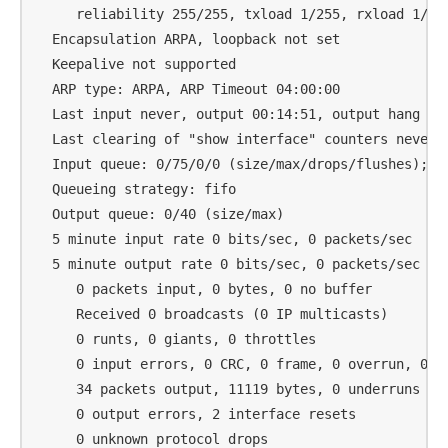
     reliability 255/255, txload 1/255, rxload 1/255
  Encapsulation ARPA, loopback not set

  Keepalive not supported

  ARP type: ARPA, ARP Timeout 04:00:00

  Last input never, output 00:14:51, output hang nev
  Last clearing of "show interface" counters never

  Input queue: 0/75/0/0 (size/max/drops/flushes); To
  Queueing strategy: fifo

  Output queue: 0/40 (size/max)

  5 minute input rate 0 bits/sec, 0 packets/sec

  5 minute output rate 0 bits/sec, 0 packets/sec

     0 packets input, 0 bytes, 0 no buffer

     Received 0 broadcasts (0 IP multicasts)

     0 runts, 0 giants, 0 throttles

     0 input errors, 0 CRC, 0 frame, 0 overrun, 0 ig
     34 packets output, 11119 bytes, 0 underruns

     0 output errors, 2 interface resets

     0 unknown protocol drops
