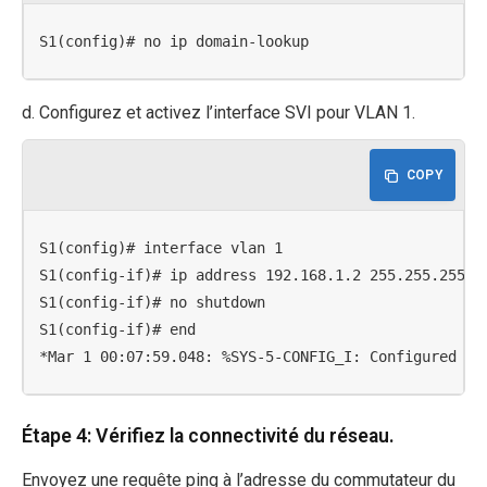
S1(config)# no ip domain-lookup
d. Configurez et activez l’interface SVI pour VLAN 1.
COPY
S1(config)# interface vlan 1

S1(config-if)# ip address 192.168.1.2 255.255.255.0

S1(config-if)# no shutdown

S1(config-if)# end

*Mar 1 00:07:59.048: %SYS-5-CONFIG_I: Configured fr
Étape 4: Vérifiez la connectivité du réseau.
Envoyez une requête ping à l’adresse du commutateur du