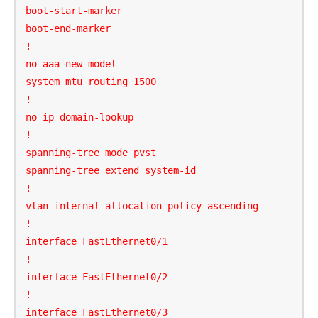
boot-start-marker

boot-end-marker

!

no aaa new-model

system mtu routing 1500

!

no ip domain-lookup

!

spanning-tree mode pvst

spanning-tree extend system-id

!

vlan internal allocation policy ascending

!

interface FastEthernet0/1

!

interface FastEthernet0/2

!

interface FastEthernet0/3
