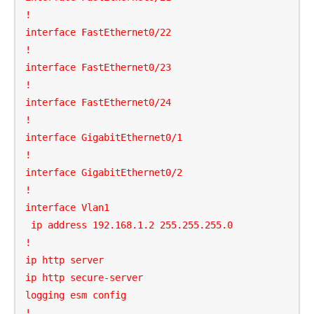
!

interface FastEthernet0/22

!

interface FastEthernet0/23

!

interface FastEthernet0/24

!

interface GigabitEthernet0/1

!

interface GigabitEthernet0/2

!

interface Vlan1

 ip address 192.168.1.2 255.255.255.0

!

ip http server

ip http secure-server

logging esm config

!
