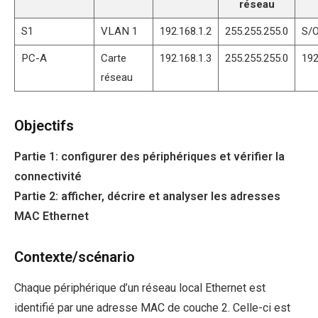
réseau
S1
VLAN 1
192.168.1.2
255.255.255.0
S/
PC-A
Carte
192.168.1.3
255.255.255.0
192
réseau
Objectifs
Partie 1: configurer des périphériques et vérifier la
connectivité
Partie 2: afficher, décrire et analyser les adresses
MAC Ethernet
Contexte/scénario
Chaque périphérique d’un réseau local Ethernet est
identifié par une adresse MAC de couche 2. Celle-ci est