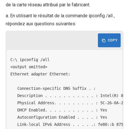
de la carte réseau attribué par le fabricant.
a. En utilisant le résultat de la commande ipconfig /all ,
répondez aux questions suivantes:
COPY
C:\ ipconfig /all

<output omitted>

Ethernet adapter Ethernet:

   Connection-specific DNS Suffix . :

   Description . . . . . . . . . . . : Intel(R) 8257
   Physical Address. . . . . . . . . : 5C-26-0A-24-2
   DHCP Enabled. . . . . . . . . . . : Yes

   Autoconfiguration Enabled . . . . : Yes

   Link-local IPv6 Address . . . . .: fe80::b 875:73