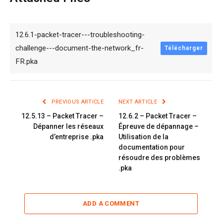
12.6.1-packet-tracer---troubleshooting-
challenge---document-the-network_fr-
Télécharger
FR.pka
PREVIOUS ARTICLE
NEXT ARTICLE
12.5.13 – Packet Tracer –
12.6.2 – Packet Tracer –
Dépanner les réseaux
Épreuve de dépannage –
d’entreprise .pka
Utilisation de la
documentation pour
résoudre des problèmes
.pka
ADD A COMMENT