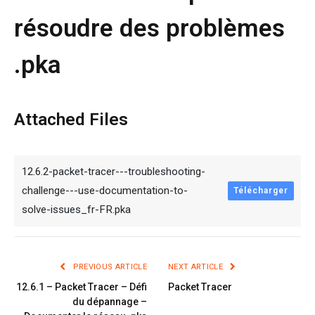
résoudre des problèmes
.pka
Attached Files
12.6.2-packet-tracer---troubleshooting-
challenge---use-documentation-to-
Télécharger
solve-issues_fr-FR.pka
PREVIOUS ARTICLE
NEXT ARTICLE
12.6.1 – Packet Tracer – Défi
Packet Tracer
du dépannage –