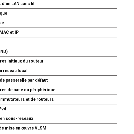
 d’un LAN sans fil
ique
ue
 MAC et IP
P
(ND)
es initiaux du routeur
n réseau local
de passerelle par défaut
res de base du périphérique
commutateurs et de routeurs
Pv4
 en sous-réseaux
t de mise en œuvre VLSM