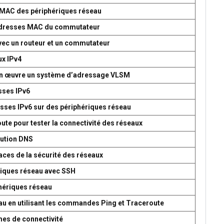
s MAC des périphériques réseau
d’adresses MAC du commutateur
avec un routeur et un commutateur
ux IPv4
 en œuvre un système d’adressage VLSM
esses IPv6
esses IPv6 sur des périphériques réseau
oute pour tester la connectivité des réseaux
lution DNS
aces de la sécurité des réseaux
ériques réseau avec SSH
phériques réseau
seau en utilisant les commandes Ping et Traceroute
mes de connectivité