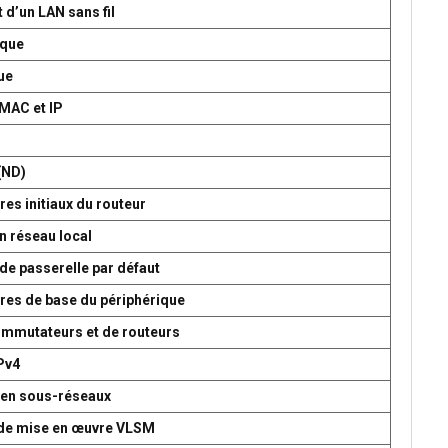
 d’un LAN sans fil
ique
ue
 MAC et IP
P
(ND)
es initiaux du routeur
n réseau local
de passerelle par défaut
res de base du périphérique
commutateurs et de routeurs
Pv4
 en sous-réseaux
t de mise en œuvre VLSM