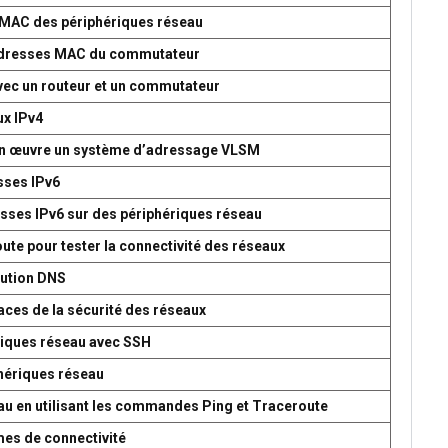
s MAC des périphériques réseau
d’adresses MAC du commutateur
avec un routeur et un commutateur
ux IPv4
 en œuvre un système d’adressage VLSM
esses IPv6
esses IPv6 sur des périphériques réseau
oute pour tester la connectivité des réseaux
lution DNS
aces de la sécurité des réseaux
ériques réseau avec SSH
phériques réseau
seau en utilisant les commandes Ping et Traceroute
mes de connectivité