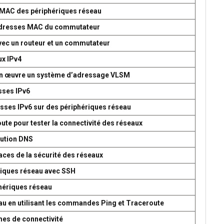
s MAC des périphériques réseau
d’adresses MAC du commutateur
avec un routeur et un commutateur
ux IPv4
 en œuvre un système d’adressage VLSM
esses IPv6
esses IPv6 sur des périphériques réseau
oute pour tester la connectivité des réseaux
lution DNS
aces de la sécurité des réseaux
ériques réseau avec SSH
phériques réseau
seau en utilisant les commandes Ping et Traceroute
mes de connectivité