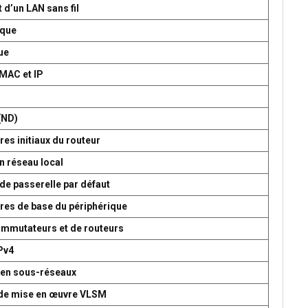
 d’un LAN sans fil
ique
ue
 MAC et IP
P
(ND)
es initiaux du routeur
n réseau local
de passerelle par défaut
res de base du périphérique
commutateurs et de routeurs
Pv4
 en sous-réseaux
t de mise en œuvre VLSM